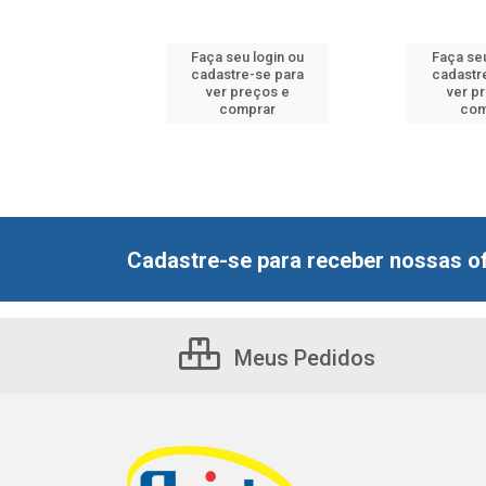
u login ou
Faça seu login ou
Faça seu
e-se para
cadastre-se para
cadastr
reços e
ver preços e
ver p
mprar
comprar
com
Cadastre-se para receber nossas of
Meus Pedidos