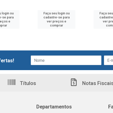
 login ou
Faça seu login ou
Faça seu
e-se para
cadastre-se para
cadastre
reços e
ver preços e
ver pr
prar
comprar
com
ertas!
Títulos
Notas Fiscai
Departamentos
F