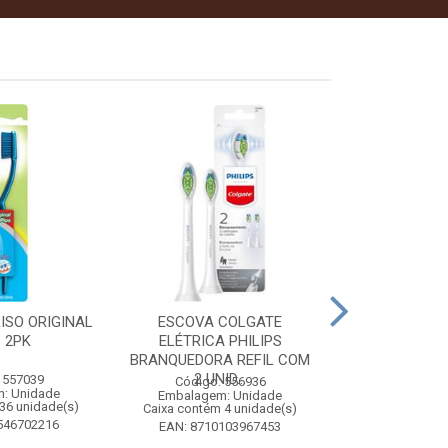
ISO ORIGINAL
ESCOVA COLGATE
PINHO SOL CI
 2PK
ELÉTRICA PHILIPS
1 
BRANQUEDORA REFIL COM
2 UNID...
 557039
Código:
Código: 556936
: Unidade
Embalagem
Embalagem: Unidade
36 unidade(s)
Caixa contém 
Caixa contém 4 unidade(s)
546702216
EAN: 7509
EAN: 8710103967453