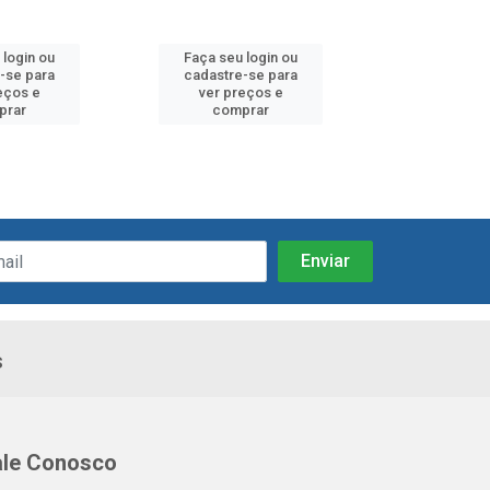
 login ou
Faça seu login ou
Faça seu 
-se para
cadastre-se para
cadastre
eços e
ver preços e
ver pr
prar
comprar
comp
s
ale Conosco