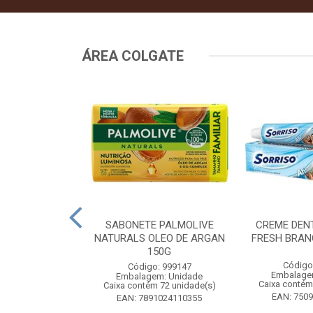
ÁREA COLGATE
TAL COLGATE
SABONETE PALMOLIVE
CREME DEN
HITENING 90G
NATURALS OLEO DE ARGAN
FRESH BRAN
COM 4UN
150G
Código
: 556964
Código: 999147
Embalage
m: Unidade
Embalagem: Unidade
Caixa contém
 12 unidade(s)
Caixa contém 72 unidade(s)
EAN: 750
9546685960
EAN: 7891024110355