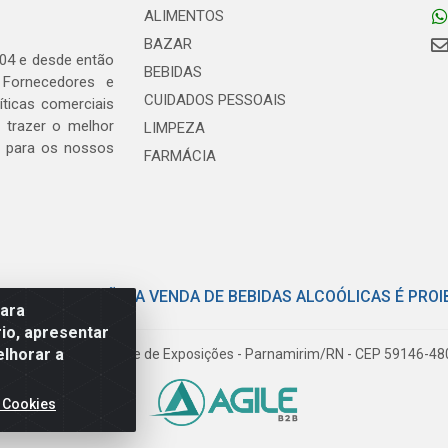
ALIMENTOS
BAZAR
04 e desde então
BEBIDAS
 Fornecedores e
CUIDADOS PESSOAIS
ticas comerciais
 trazer o melhor
LIMPEZA
, para os nossos
FARMÁCIA
E COM MODERAÇÃO. A VENDA DE BEBIDAS ALCOÓLICAS É PROI
para
io, apresentar
elhorar a
iloto Pereira Tim - Parque de Exposições - Parnamirim/RN - CEP 59146-4
 Cookies