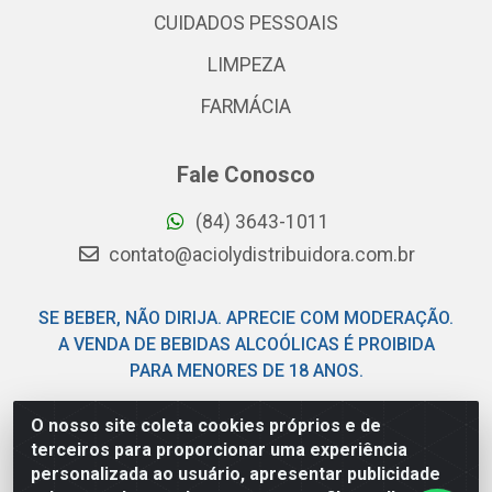
CUIDADOS PESSOAIS
LIMPEZA
FARMÁCIA
Fale Conosco
(84) 3643-1011
contato@aciolydistribuidora.com.br
SE BEBER, NÃO DIRIJA. APRECIE COM MODERAÇÃO.
A VENDA DE BEBIDAS ALCOÓLICAS É PROIBIDA
PARA MENORES DE 18 ANOS.
O nosso site coleta cookies próprios e de
Acioly Distribuidora - Av Piloto Pereira Tim - Parque de
terceiros para proporcionar uma experiência
Exposições - Parnamirim/RN - CEP 59146-480 - CNPJ
personalizada ao usuário, apresentar publicidade
06.029.901/0001-92