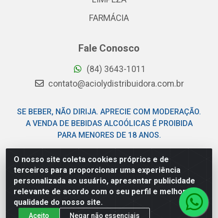
FARMÁCIA
Fale Conosco
(84) 3643-1011
contato@aciolydistribuidora.com.br
SE BEBER, NÃO DIRIJA. APRECIE COM MODERAÇÃO.
A VENDA DE BEBIDAS ALCOÓLICAS É PROIBIDA
PARA MENORES DE 18 ANOS.
O nosso site coleta cookies próprios e de
Acioly Distribuidora - Av Piloto Pereira Tim - Parque de
terceiros para proporcionar uma experiência
Exposições - Parnamirim/RN - CEP 59146-480 - CNPJ
personalizada ao usuário, apresentar publicidade
06.029.901/0001-92
relevante de acordo com o seu perfil e melhorar a
qualidade do nosso site.
Aceito
Negar não essenciais