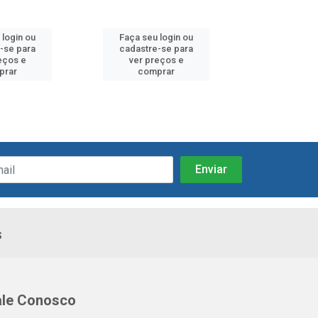
 login ou
Faça seu login ou
Faça seu 
-se para
cadastre-se para
cadastre
eços e
ver preços e
ver pr
prar
comprar
comp
s
ale Conosco