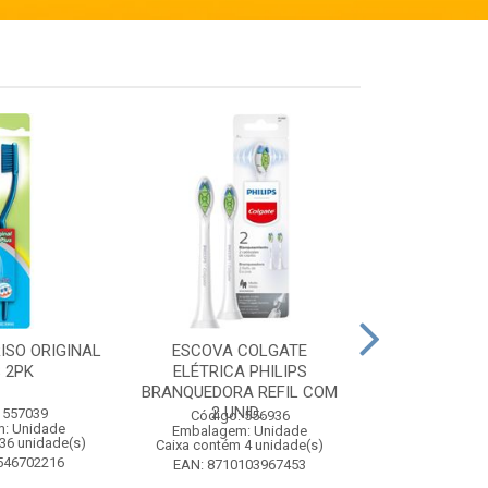
ISO ORIGINAL
ESCOVA COLGATE
PINHO SOL CI
 2PK
ELÉTRICA PHILIPS
1 
BRANQUEDORA REFIL COM
2 UNID...
 557039
Código:
Código: 556936
: Unidade
Embalagem
Embalagem: Unidade
36 unidade(s)
Caixa contém 
Caixa contém 4 unidade(s)
546702216
EAN: 7509
EAN: 8710103967453