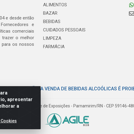
ALIMENTOS
BAZAR
04 e desde então
BEBIDAS
 Fornecedores e
CUIDADOS PESSOAIS
ticas comerciais
 trazer o melhor
LIMPEZA
, para os nossos
FARMÁCIA
E COM MODERAÇÃO. A VENDA DE BEBIDAS ALCOÓLICAS É PROI
para
io, apresentar
elhorar a
iloto Pereira Tim - Parque de Exposições - Parnamirim/RN - CEP 59146-4
 Cookies