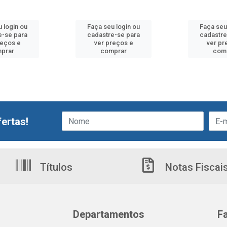
 login ou
Faça seu login ou
Faça seu
e-se para
cadastre-se para
cadastre
reços e
ver preços e
ver pr
prar
comprar
com
ertas!
Títulos
Notas Fiscai
Departamentos
F