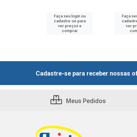
u login ou
Faça seu login ou
Faça seu
e-se para
cadastre-se para
cadastr
reços e
ver preços e
ver p
mprar
comprar
com
Cadastre-se para receber nossas of
Meus Pedidos