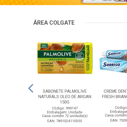
ÁREA COLGATE
TAL COLGATE
SABONETE PALMOLIVE
CREME DEN
HITENING 90G
NATURALS OLEO DE ARGAN
FRESH BRAN
COM 4UN
150G
Código
: 556964
Código: 999147
Embalage
m: Unidade
Embalagem: Unidade
Caixa contém
 12 unidade(s)
Caixa contém 72 unidade(s)
EAN: 750
9546685960
EAN: 7891024110355