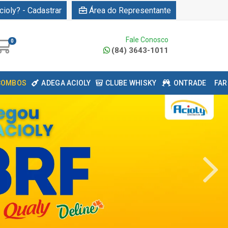
cioly? - Cadastrar
Área do Representante
Fale Conosco
0
(84) 3643-1011
COMBOS
ADEGA ACIOLY
CLUBE WHISKY
ONTRADE
FAR