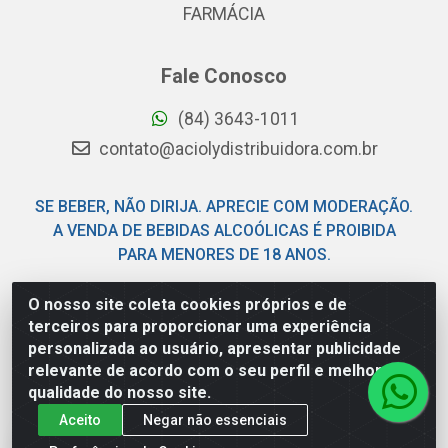
FARMÁCIA
Fale Conosco
(84) 3643-1011
contato@aciolydistribuidora.com.br
SE BEBER, NÃO DIRIJA. APRECIE COM MODERAÇÃO.
A VENDA DE BEBIDAS ALCOÓLICAS É PROIBIDA
PARA MENORES DE 18 ANOS.
O nosso site coleta cookies próprios e de
Acioly Distribuidora - Av Piloto Pereira Tim - Parque de
terceiros para proporcionar uma experiência
Exposições - Parnamirim/RN - CEP 59146-480 - CNPJ
personalizada ao usuário, apresentar publicidade
06.029.901/0001-92
relevante de acordo com o seu perfil e melhorar a
qualidade do nosso site.
Aceito
Negar não essenciais