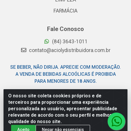
FARMÁCIA
Fale Conosco
(84) 3643-1011
contato@aciolydistribuidora.com.br
SE BEBER, NÃO DIRIJA. APRECIE COM MODERAÇÃO.
A VENDA DE BEBIDAS ALCOÓLICAS É PROIBIDA
PARA MENORES DE 18 ANOS.
O nosso site coleta cookies próprios e de
Acioly Distribuidora - Av Piloto Pereira Tim - Parque de
terceiros para proporcionar uma experiência
Exposições - Parnamirim/RN - CEP 59146-480 - CNPJ
personalizada ao usuário, apresentar publicidade
06.029.901/0001-92
relevante de acordo com o seu perfil e melhorar a
qualidade do nosso site.
Aceito
Negar não essenciais