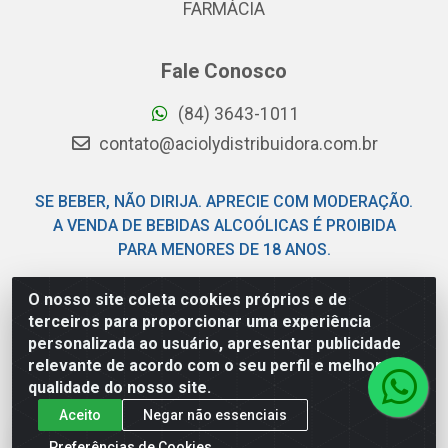
FARMÁCIA
Fale Conosco
(84) 3643-1011
contato@aciolydistribuidora.com.br
SE BEBER, NÃO DIRIJA. APRECIE COM MODERAÇÃO.
A VENDA DE BEBIDAS ALCOÓLICAS É PROIBIDA
PARA MENORES DE 18 ANOS.
O nosso site coleta cookies próprios e de
Acioly Distribuidora - Av Piloto Pereira Tim - Parque de
terceiros para proporcionar uma experiência
Exposições - Parnamirim/RN - CEP 59146-480 - CNPJ
personalizada ao usuário, apresentar publicidade
06.029.901/0001-92
relevante de acordo com o seu perfil e melhorar a
qualidade do nosso site.
Aceito
Negar não essenciais
Preferências de Cookies