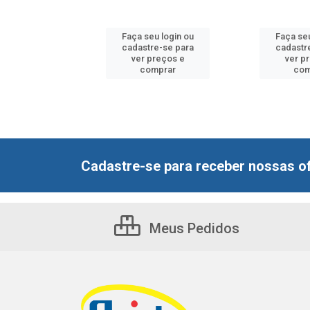
u login ou
Faça seu login ou
Faça seu
e-se para
cadastre-se para
cadastr
reços e
ver preços e
ver p
mprar
comprar
com
Cadastre-se para receber nossas of
Meus Pedidos