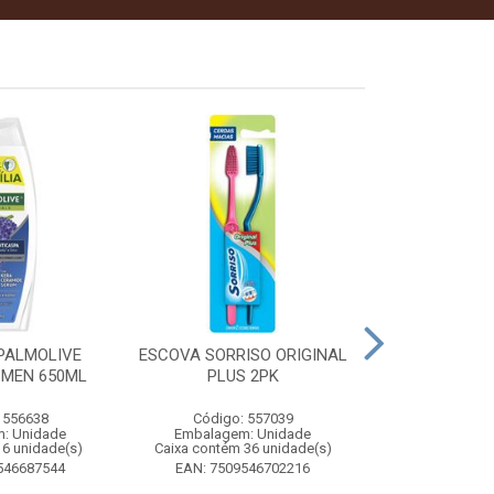
PALMOLIVE
ESCOVA SORRISO ORIGINAL
ESCOVA 
 MEN 650ML
PLUS 2PK
ELÉTRICA
BRANQUEDORA
2 UNI
 556638
Código: 557039
Código:
: Unidade
Embalagem: Unidade
Embalagem
 6 unidade(s)
Caixa contém 36 unidade(s)
Caixa contém 
546687544
EAN: 7509546702216
EAN: 8710