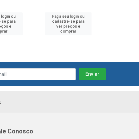
 login ou
Faça seu login ou
Faça seu 
-se para
cadastre-se para
cadastre
eços e
ver preços e
ver pr
prar
comprar
comp
s
ale Conosco