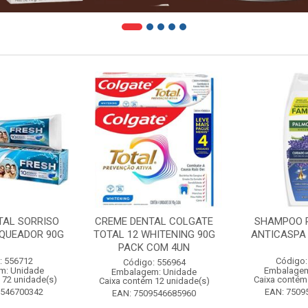
TAL SORRISO
CREME DENTAL COLGATE
SHAMPOO 
QUEADOR 90G
TOTAL 12 WHITENING 90G
ANTICASPA
PACK COM 4UN
: 556712
Código:
Código: 556964
m: Unidade
Embalagem
Embalagem: Unidade
 72 unidade(s)
Caixa contém
Caixa contém 12 unidade(s)
9546700342
EAN: 7509
EAN: 7509546685960