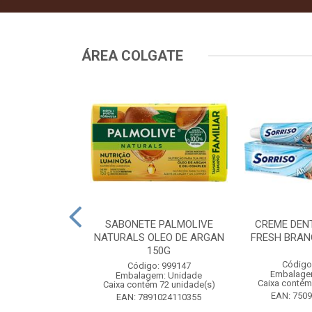
ÁREA COLGATE
 ENXAGUANTE
SABONETE PALMOLIVE
CREME DEN
 ICE LEVE 500
NATURALS OLEO DE ARGAN
FRESH BRAN
E 350ML
150G
Código
: 999907
Código: 999147
Embalage
m: Unidade
Embalagem: Unidade
Caixa contém
 12 unidade(s)
Caixa contém 72 unidade(s)
EAN: 750
1024136133
EAN: 7891024110355