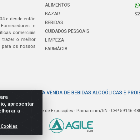
ALIMENTOS
BAZAR
04 e desde então
BEBIDAS
 Fornecedores e
CUIDADOS PESSOAIS
ticas comerciais
 trazer o melhor
LIMPEZA
, para os nossos
FARMÁCIA
E COM MODERAÇÃO. A VENDA DE BEBIDAS ALCOÓLICAS É PROI
para
io, apresentar
elhorar a
iloto Pereira Tim - Parque de Exposições - Parnamirim/RN - CEP 59146-4
 Cookies