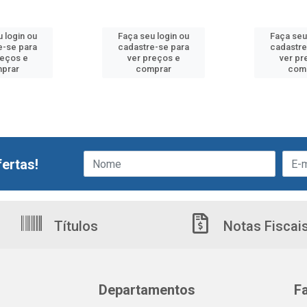
 login ou
Faça seu login ou
Faça seu
e-se para
cadastre-se para
cadastre
reços e
ver preços e
ver pr
prar
comprar
com
ertas!
Títulos
Notas Fiscai
Departamentos
F