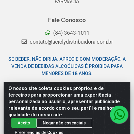
FARMÁCIA
Fale Conosco
(84) 3643-1011
contato@aciolydistribuidora.com.br
SE BEBER, NÃO DIRIJA. APRECIE COM MODERAÇÃO. A
VENDA DE BEBIDAS ALCOÓLICAS É PROIBIDA PARA
MENORES DE 18 ANOS.
O nosso site coleta cookies próprios e de
Acioly Distribuidora - Av Piloto Pereira Tim - Parque de
terceiros para proporcionar uma experiência
Exposições - Parnamirim/RN - CEP 59146-480 - CNPJ
personalizada ao usuário, apresentar publicidade
06.029.901/0001-92
relevante de acordo com o seu perfil e melhorar a
qualidade do nosso site.
Aceito
Negar não essenciais
Preferências de Cookies