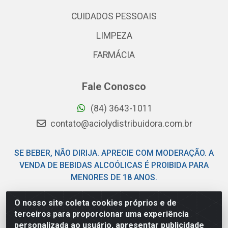
CUIDADOS PESSOAIS
LIMPEZA
FARMÁCIA
Fale Conosco
(84) 3643-1011
contato@aciolydistribuidora.com.br
SE BEBER, NÃO DIRIJA. APRECIE COM MODERAÇÃO. A
VENDA DE BEBIDAS ALCOÓLICAS É PROIBIDA PARA
MENORES DE 18 ANOS.
O nosso site coleta cookies próprios e de
Acioly Distribuidora - Av Piloto Pereira Tim - Parque de
terceiros para proporcionar uma experiência
Exposições - Parnamirim/RN - CEP 59146-480 - CNPJ
personalizada ao usuário, apresentar publicidade