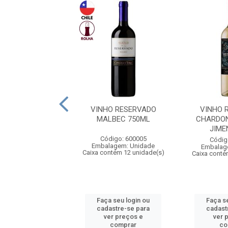
IETO SENETINER
VINHO RESERVADO
VINHO 
MIN CABERNET
MALBEC 750ML
CHARDO
IGNON 750ML
JIME
Código: 600005
digo: 554751
Códig
Embalagem: Unidade
agem: Unidade
Embalag
Caixa contém 12 unidade(s)
ntém 6 unidade(s)
Caixa conté
 seu login ou
Faça seu login ou
Faça s
astre-se para
cadastre-se para
cadast
er preços e
ver preços e
ver 
comprar
comprar
co