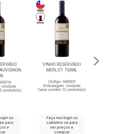
SERVADO
VINHO RESERVADO
VINHO DOM BOS
SAUVIGNON
MERLOT 750ML
SECO 750
ML
Código: 600020
Código: 55
600016
Embalagem: Unidade
Embalagem: U
 Unidade
Caixa contém 12 unidade(s)
Caixa contém 12 u
2 unidade(s)
login ou
Faça seu login ou
Faça seu log
se para
cadastre-se para
cadastre-se
ços e
ver preços e
ver preços
rar
comprar
compra