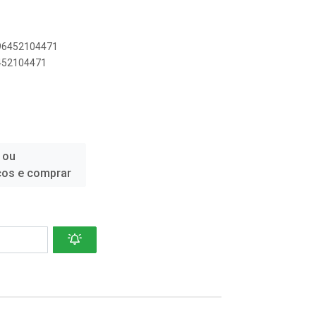
896452104471
6452104471
 ou
ços e comprar