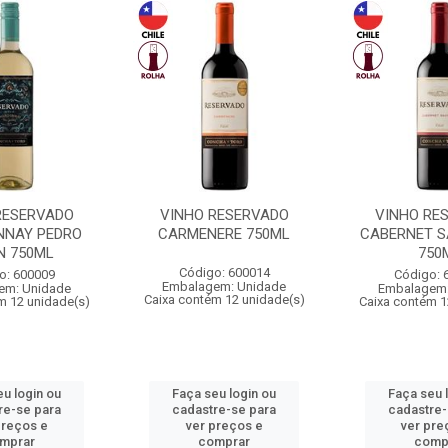
RESERVADO
VINHO RESERVADO
VINHO RE
NNAY PEDRO
CARMENERE 750ML
CABERNET 
N 750ML
750
Código: 600014
o: 600009
Código: 
Embalagem: Unidade
em: Unidade
Embalagem:
Caixa contém 12 unidade(s)
m 12 unidade(s)
Caixa contém 1
eu login ou
Faça seu login ou
Faça seu 
re-se para
cadastre-se para
cadastre-
preços e
ver preços e
ver pre
mprar
comprar
comp