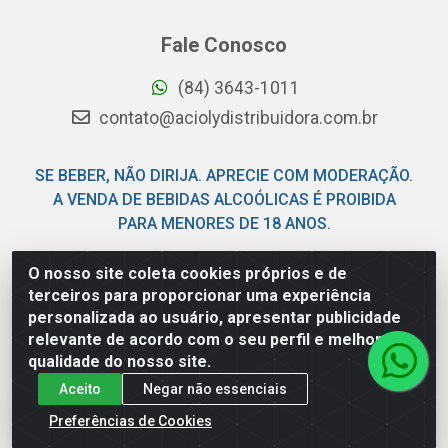
Fale Conosco
(84) 3643-1011
contato@aciolydistribuidora.com.br
SE BEBER, NÃO DIRIJA. APRECIE COM MODERAÇÃO.
A VENDA DE BEBIDAS ALCOÓLICAS É PROIBIDA
PARA MENORES DE 18 ANOS.
O nosso site coleta cookies próprios e de
Acioly Distribuidora - Av Piloto Pereira Tim - Parque de
terceiros para proporcionar uma experiência
Exposições - Parnamirim/RN - CEP 59146-480 - CNPJ
personalizada ao usuário, apresentar publicidade
06.029.901/0001-92
relevante de acordo com o seu perfil e melhorar a
qualidade do nosso site.
Aceito
Negar não essenciais
Preferências de Cookies