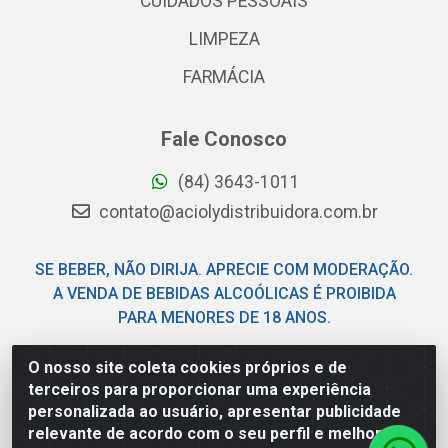
CUIDADOS PESSOAIS
LIMPEZA
FARMÁCIA
Fale Conosco
(84) 3643-1011
contato@aciolydistribuidora.com.br
SE BEBER, NÃO DIRIJA. APRECIE COM MODERAÇÃO.
A VENDA DE BEBIDAS ALCOÓLICAS É PROIBIDA
PARA MENORES DE 18 ANOS.
O nosso site coleta cookies próprios e de
Acioly Distribuidora - Av Piloto Pereira Tim - Parque de
terceiros para proporcionar uma experiência
Exposições - Parnamirim/RN - CEP 59146-480 - CNPJ
personalizada ao usuário, apresentar publicidade
06.029.901/0001-92
relevante de acordo com o seu perfil e melhorar a