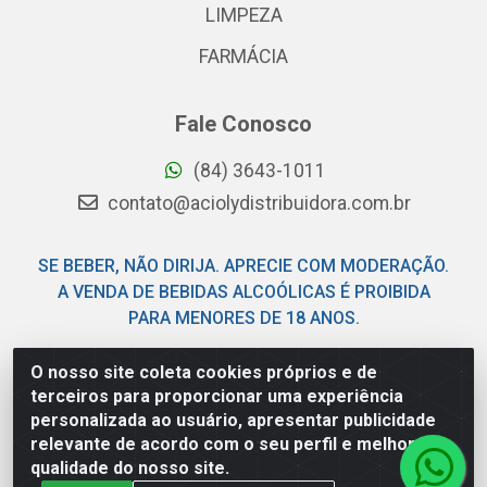
LIMPEZA
FARMÁCIA
Fale Conosco
(84) 3643-1011
contato@aciolydistribuidora.com.br
SE BEBER, NÃO DIRIJA. APRECIE COM MODERAÇÃO.
A VENDA DE BEBIDAS ALCOÓLICAS É PROIBIDA
PARA MENORES DE 18 ANOS.
O nosso site coleta cookies próprios e de
Acioly Distribuidora - Av Piloto Pereira Tim - Parque de
terceiros para proporcionar uma experiência
Exposições - Parnamirim/RN - CEP 59146-480 - CNPJ
personalizada ao usuário, apresentar publicidade
06.029.901/0001-92
relevante de acordo com o seu perfil e melhorar a
qualidade do nosso site.