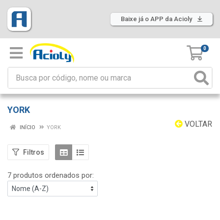
Baixe já o APP da Acioly
0
YORK
VOLTAR
INÍCIO
YORK
Filtros
7 produtos ordenados por: