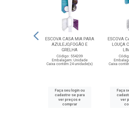
VA CASA MIA
ESCOVA CASA MIA PARA
ESCOVA C
ITARIA COM
AZULEJO,FOGÃO E
LOUÇA 
VANHAQUE
GRELHA
LI
digo: 554211
Código: 554209
Códig
agem: Unidade
Embalagem: Unidade
Embalag
ntém 36 unidade(s)
Caixa contém 24 unidade(s)
Caixa conté
 seu login ou
Faça seu login ou
Faça se
astre-se para
cadastre-se para
cadast
er preços e
ver preços e
ver 
comprar
comprar
co