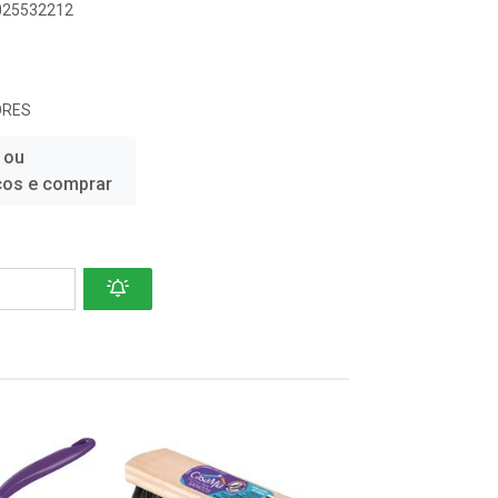
6025532212
ORES
 ou
ços e comprar