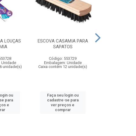
RA LOUÇAS
ESCOVA CASAMIA PARA
ESCOVA CASAM
MIA
SAPATOS
LEGUME
553728
Código: 553729
Código: 553
 Unidade
Embalagem: Unidade
Embalagem: U
6 unidade(s)
Caixa contém 12 unidade(s)
Caixa contém 12 u
login ou
Faça seu login ou
Faça seu log
se para
cadastre-se para
cadastre-se 
ços e
ver preços e
ver preços
rar
comprar
comprar