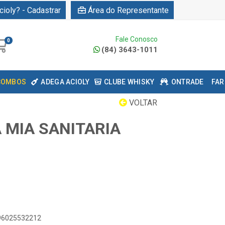
cioly? - Cadastrar
Área do Representante
Fale Conosco
0
(84) 3643-1011
COMBOS
ADEGA ACIOLY
CLUBE WHISKY
ONTRADE
FAR
VOLTAR
 MIA SANITARIA
896025532212