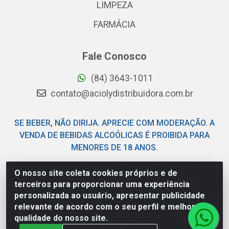
LIMPEZA
FARMÁCIA
Fale Conosco
(84) 3643-1011
contato@aciolydistribuidora.com.br
SE BEBER, NÃO DIRIJA. APRECIE COM MODERAÇÃO. A
VENDA DE BEBIDAS ALCOÓLICAS É PROIBIDA PARA
MENORES DE 18 ANOS.
O nosso site coleta cookies próprios e de
Acioly Distribuidora - Av Piloto Pereira Tim - Parque de
terceiros para proporcionar uma experiência
Exposições - Parnamirim/RN - CEP 59146-480 - CNPJ
personalizada ao usuário, apresentar publicidade
06.029.901/0001-92
relevante de acordo com o seu perfil e melhorar a
qualidade do nosso site.