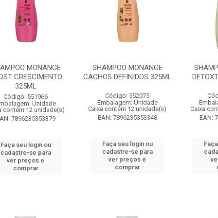
AMPOO MONANGE
SHAMPOO MONANGE
SHAMP
OST CRESCIMENTO
CACHOS DEFINIDOS 325ML
DETOXT
325ML
Código: 552075
Cód
Código: 551966
Embalagem: Unidade
Embal
mbalagem: Unidade
Caixa contém 12 unidade(s)
Caixa con
a contém 12 unidade(s)
EAN: 7896235353348
EAN: 
AN: 7896235353379
Faça seu login ou
Faça
Faça seu login ou
cadastre-se para
cada
cadastre-se para
ver preços e
ve
ver preços e
comprar
comprar