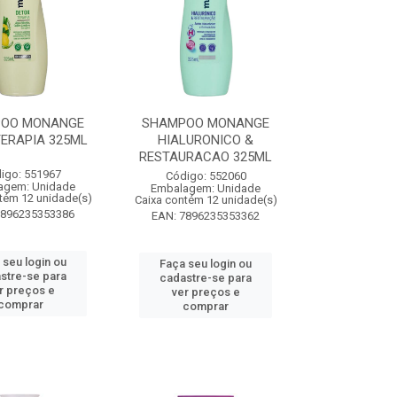
OO MONANGE
SHAMPOO MONANGE
ERAPIA 325ML
HIALURONICO &
RESTAURACAO 325ML
igo: 551967
Código: 552060
agem: Unidade
Embalagem: Unidade
tém 12 unidade(s)
Caixa contém 12 unidade(s)
7896235353386
EAN: 7896235353362
 seu login ou
Faça seu login ou
stre-se para
cadastre-se para
r preços e
ver preços e
comprar
comprar