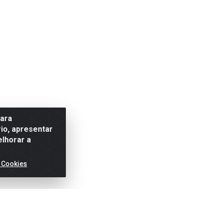
para
io, apresentar
elhorar a
 Cookies