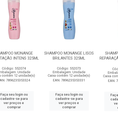
AMPOO MONANGE
SHAMPOO MONANGE LISOS
SHAMP
TAÇÃO INTENS 325ML
BRILANTES 325ML
REPARAÇÃ
Código: 552074
Código: 552073
Cód
mbalagem: Unidade
Embalagem: Unidade
Embal
a contém 12 unidade(s)
Caixa contém 12 unidade(s)
Caixa con
AN: 7896235353324
EAN: 7896235353331
EAN: 
Faça seu login ou
Faça seu login ou
Faça
cadastre-se para
cadastre-se para
cada
ver preços e
ver preços e
ve
comprar
comprar