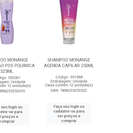
OO MONANGE
SHAMPOO MONANGE
O POS PQUIMICA
AGENDA CAPILAR 250ML
325ML
Código: 551968
igo: 552061
Embalagem: Unidade
agem: Unidade
Caixa contém 12 unidade(s)
tém 12 unidade(s)
EAN: 7896235353522
7896235353355
Faça seu login ou
 seu login ou
cadastre-se para
stre-se para
ver preços e
r preços e
comprar
comprar