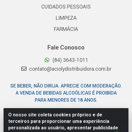
CUIDADOS PESSOAIS
LIMPEZA
FARMÁCIA
Fale Conosco
(84) 3643-1011
contato@aciolydistribuidora.com.br
SE BEBER, NÃO DIRIJA. APRECIE COM MODERAÇÃO.
A VENDA DE BEBIDAS ALCOÓLICAS É PROIBIDA
PARA MENORES DE 18 ANOS.
O nosso site coleta cookies próprios e de
Acioly Distribuidora - Av Piloto Pereira Tim - Parque de
terceiros para proporcionar uma experiência
Exposições - Parnamirim/RN - CEP 59146-480 - CNPJ
personalizada ao usuário, apresentar publicidade
06.029.901/0001-92