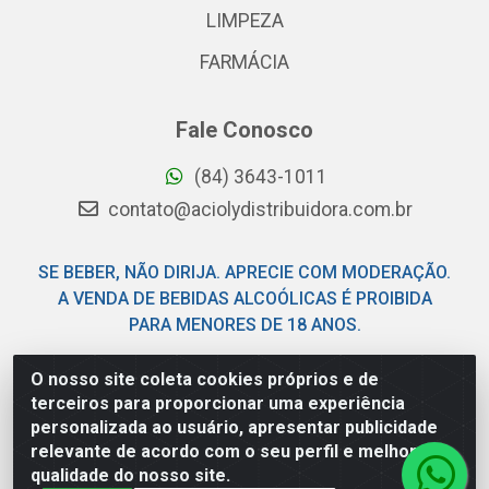
LIMPEZA
FARMÁCIA
Fale Conosco
(84) 3643-1011
contato@aciolydistribuidora.com.br
SE BEBER, NÃO DIRIJA. APRECIE COM MODERAÇÃO.
A VENDA DE BEBIDAS ALCOÓLICAS É PROIBIDA
PARA MENORES DE 18 ANOS.
O nosso site coleta cookies próprios e de
Acioly Distribuidora - Av Piloto Pereira Tim - Parque de
terceiros para proporcionar uma experiência
Exposições - Parnamirim/RN - CEP 59146-480 - CNPJ
personalizada ao usuário, apresentar publicidade
06.029.901/0001-92
relevante de acordo com o seu perfil e melhorar a
qualidade do nosso site.