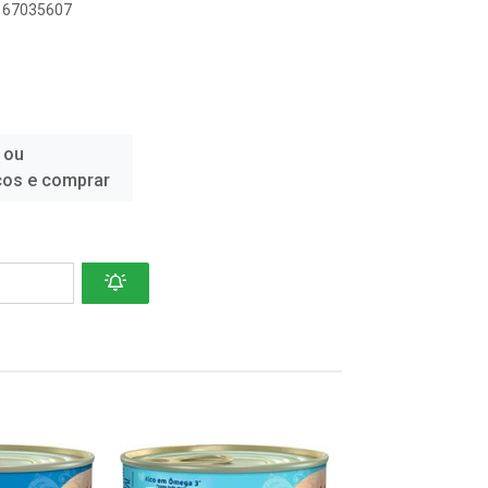
1167035607
 ou
ços e comprar