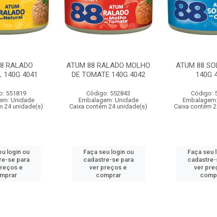
88 RALADO
ATUM 88 RALADO MOLHO
ATUM 88 SO
 140G 4041
DE TOMATE 140G 4042
140G 
o: 551819
Código: 552843
Código: 
em: Unidade
Embalagem: Unidade
Embalagem:
m 24 unidade(s)
Caixa contém 24 unidade(s)
Caixa contém 2
u login ou
Faça seu login ou
Faça seu 
re-se para
cadastre-se para
cadastre-
preços e
ver preços e
ver pre
mprar
comprar
comp