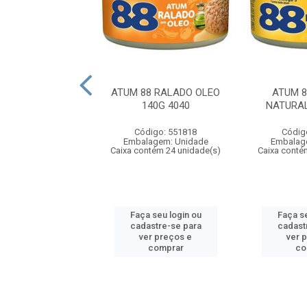
8 RALADO OLEO
ATUM 88 RALADO OLEO
ATUM 
G REF 3188
140G 4040
NATURAL
digo: 550150
Código: 551818
Códig
agem: Unidade
Embalagem: Unidade
Embalag
ntém 24 unidade(s)
Caixa contém 24 unidade(s)
Caixa conté
 seu login ou
Faça seu login ou
Faça se
astre-se para
cadastre-se para
cadast
er preços e
ver preços e
ver 
comprar
comprar
co