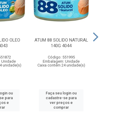
LIDO OLEO
ATUM 88 SOLIDO NATURAL
ATUM 88 SOLI
4043
140G 4044
170G REF 
551872
Código: 551995
Código: 550
 Unidade
Embalagem: Unidade
Embalagem: U
4 unidade(s)
Caixa contém 24 unidade(s)
Caixa contém 24 u
login ou
Faça seu login ou
Faça seu log
se para
cadastre-se para
cadastre-se 
ços e
ver preços e
ver preços
rar
comprar
comprar