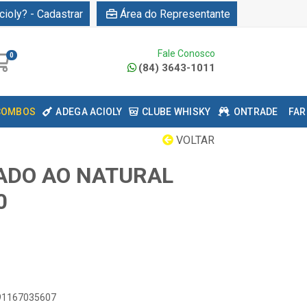
cioly? - Cadastrar
Área do Representante
Fale Conosco
0
(84) 3643-1011
COMBOS
ADEGA ACIOLY
CLUBE WHISKY
ONTRADE
FAR
VOLTAR
ADO AO NATURAL
0
891167035607